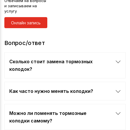
Отвечаем на вопросы
и записываем на
услугу
Онлайн запись
Вопрос/ответ
Сколько стоит замена тормозных
колодок?
Стоимость выполнения услуги зависит от
конструктивных особенностей вашего автомобиля.
Для расчёта позвоните по телефону колл-центра
Как часто нужно менять колодки?
Колесо.ру.
При аккуратном вождении и соблюдении
оптимальных условий эксплуатации замену
тормозных колодок в среднем производят каждые
Можно ли поменять тормозные
40 000 км пробега.
колодки самому?
Замена колодок — это трудоёмкий процесс,