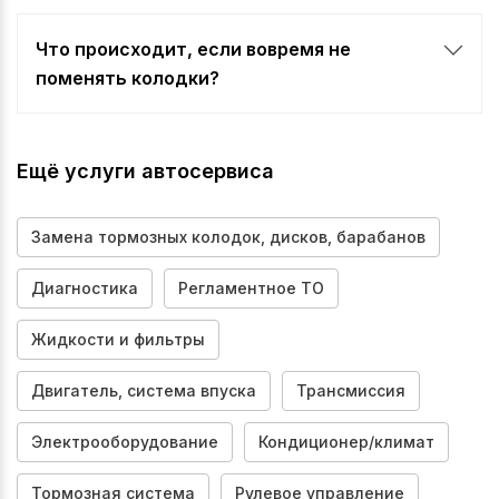
который требует отточенных навыков и комплекса
вспомогательного оборудования. Мы рекомендуем
Что происходит, если вовремя не
обращаться к специалистам центров Колесо.ру.
поменять колодки?
Необратимые повреждения дисков, которые могут
привести к ДТП во время движения. В некоторых
случаях возможна полная потеря функционала
Ещё услуги автосервиса
тормозной системы.
Замена тормозных колодок, дисков, барабанов
Диагностика
Регламентное ТО
Жидкости и фильтры
Двигатель, система впуска
Трансмиссия
Электрооборудование
Кондиционер/климат
Тормозная система
Рулевое управление