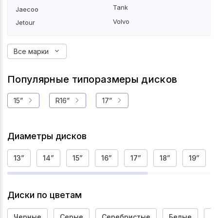
Tank
Jaecoo
Volvo
Jetour
Все марки
Популярные типоразмеры дисков
15”
R16”
17”
Диаметры дисков
13”
14”
15”
16”
17”
18”
19”
Диски по цветам
Черные
Серые
Серебристые
Белые
Р