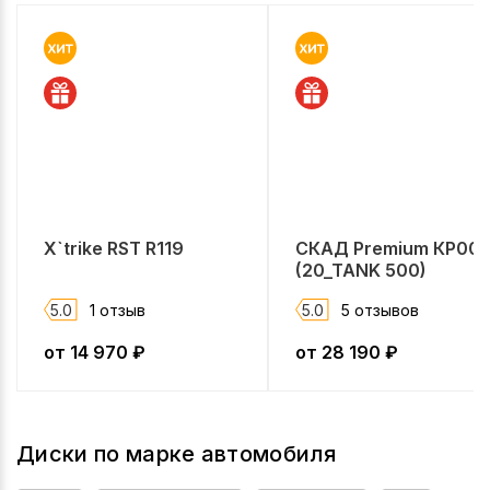
X`trike RST R119
СКАД Premium КР00
(20_TANK 500)
5.0
1 отзыв
5.0
5 отзывов
от
14 970
₽
от
28 190
₽
Диски по марке автомобиля