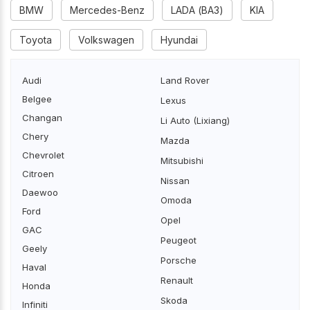
BMW
Mercedes-Benz
LADA (ВАЗ)
KIA
Toyota
Volkswagen
Hyundai
Audi
Land Rover
Belgee
Lexus
Changan
Li Auto (Lixiang)
Chery
Mazda
Chevrolet
Mitsubishi
Citroen
Nissan
Daewoo
Omoda
Ford
Opel
GAC
Peugeot
Geely
Porsche
Haval
Renault
Honda
Skoda
Infiniti